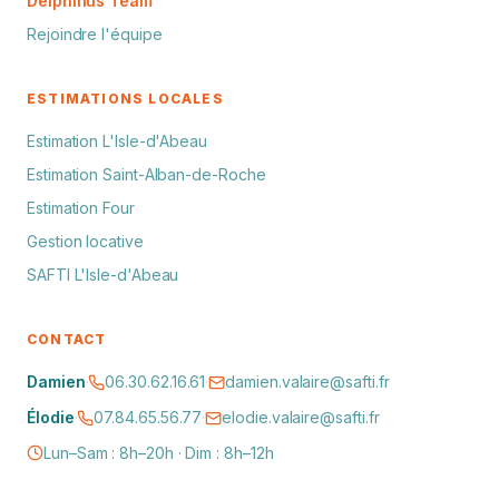
Delphinus Team
Rejoindre l'équipe
ESTIMATIONS LOCALES
Estimation L'Isle-d'Abeau
Estimation Saint-Alban-de-Roche
Estimation Four
Gestion locative
SAFTI L'Isle-d'Abeau
CONTACT
Damien
·
06.30.62.16.61
·
damien.valaire@safti.fr
Élodie
·
07.84.65.56.77
·
elodie.valaire@safti.fr
Lun–Sam : 8h–20h · Dim : 8h–12h